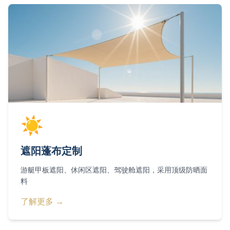
☀️
遮阳蓬布定制
游艇甲板遮阳、休闲区遮阳、驾驶舱遮阳，采用顶级防晒面
料
了解更多 →